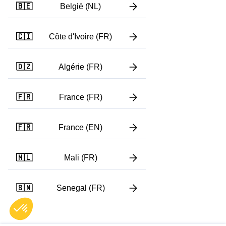
🇧🇪
België (NL)
🇨🇮
Côte d'Ivoire (FR)
🇩🇿
Algérie (FR)
🇫🇷
France (FR)
🇫🇷
France (EN)
🇲🇱
Mali (FR)
🇸🇳
Senegal (FR)